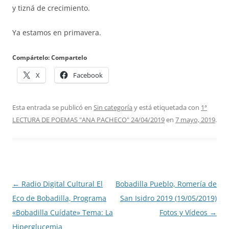
y tizná de crecimiento.
Ya estamos en primavera.
Compártelo: Compartelo
X
Facebook
Esta entrada se publicó en
Sin categoría
y está etiquetada con
1ª
LECTURA DE POEMAS "ANA PACHECO" 24/04/2019
en
7 mayo, 2019
.
Navegación
←
Radio Digital Cultural El
Bobadilla Pueblo, Romería de
de
Eco de Bobadilla, Programa
San Isidro 2019 (19/05/2019)
entradas
«Bobadilla Cuídate» Tema: La
Fotos y Vídeos
→
Hiperglucemia