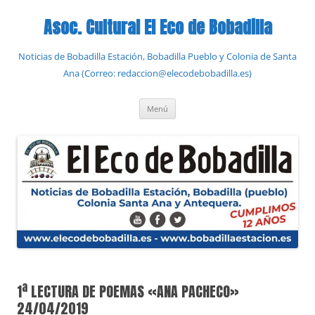
Saltar
al
Asoc. Cultural El Eco de Bobadilla
contenido
Noticias de Bobadilla Estación, Bobadilla Pueblo y Colonia de Santa
Ana (Correo: redaccion@elecodebobadilla.es)
Menú
1ª LECTURA DE POEMAS «ANA PACHECO»
24/04/2019