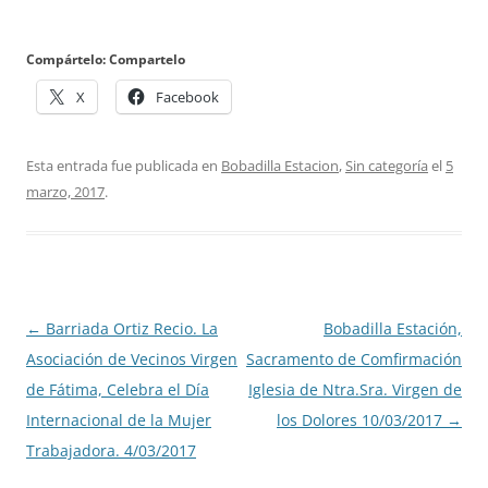
Compártelo: Compartelo
X
Facebook
Esta entrada fue publicada en
Bobadilla Estacion
,
Sin categoría
el
5
marzo, 2017
.
Navegación
←
Barriada Ortiz Recio. La
Bobadilla Estación,
de
Asociación de Vecinos Virgen
Sacramento de Comfirmación
entradas
de Fátima, Celebra el Día
Iglesia de Ntra.Sra. Virgen de
Internacional de la Mujer
los Dolores 10/03/2017
→
Trabajadora. 4/03/2017