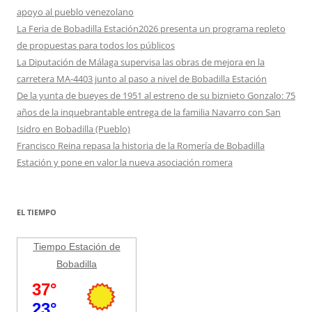
apoyo al pueblo venezolano
La Feria de Bobadilla Estación2026 presenta un programa repleto
de propuestas para todos los públicos
La Diputación de Málaga supervisa las obras de mejora en la
carretera MA-4403 junto al paso a nivel de Bobadilla Estación
De la yunta de bueyes de 1951 al estreno de su biznieto Gonzalo: 75
años de la inquebrantable entrega de la familia Navarro con San
Isidro en Bobadilla (Pueblo)
Francisco Reina repasa la historia de la Romería de Bobadilla
Estación y pone en valor la nueva asociación romera
EL TIEMPO
Tiempo Estación de
Bobadilla