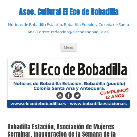
Saltar
al
Asoc. Cultural El Eco de Bobadilla
contenido
Noticias de Bobadilla Estación, Bobadilla Pueblo y Colonia de Santa
Ana (Correo: redaccion@elecodebobadilla.es)
Menú
Bobadilla Estación, Asociación de Mujeres
Germinar, Inauguracion de la Semana de la