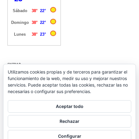
ENTRAR
Utilizamos cookies propias y de terceros para garantizar el
funcionamiento de la web, medir su uso y mejorar nuestros
Acceder
servicios. Puede aceptar todas las cookies, rechazar las no
Feed de entradas
necesarias o configurar sus preferencias.
Feed de comentarios
WordPress.org
Aceptar todo
Rechazar
Configurar
Funciona gracias a WordPress