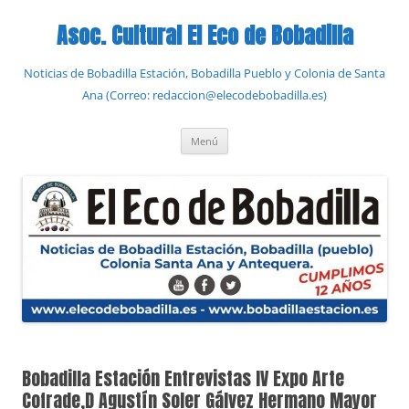
Saltar
al
Asoc. Cultural El Eco de Bobadilla
contenido
Noticias de Bobadilla Estación, Bobadilla Pueblo y Colonia de Santa
Ana (Correo: redaccion@elecodebobadilla.es)
Menú
Bobadilla Estación Entrevistas IV Expo Arte
Cofrade,D Agustín Soler Gálvez Hermano Mayor