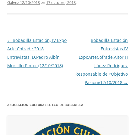
Gálvez 12/10/2018
en
17 octubre, 2018
.
Navegación
←
Bobadilla Estación, IV Expo
Bobadilla Estación
de
Arte Cofrade 2018
Entrevistas IV
entradas
Entrevistas, D.Pedro Albín
ExpoArteCofrade,Aitor H
Morcillo-Pintor (12/10/2018)
López Rodríguez
Responsable de «Objetivo
Pasión»12/10/2018
→
ASOCIACIÓN CULTURAL EL ECO DE BOBADILLA