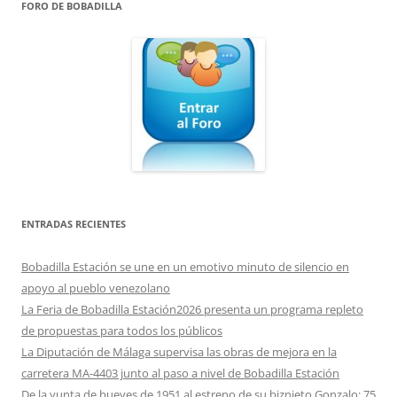
FORO DE BOBADILLA
ENTRADAS RECIENTES
Bobadilla Estación se une en un emotivo minuto de silencio en
apoyo al pueblo venezolano
La Feria de Bobadilla Estación2026 presenta un programa repleto
de propuestas para todos los públicos
La Diputación de Málaga supervisa las obras de mejora en la
carretera MA-4403 junto al paso a nivel de Bobadilla Estación
De la yunta de bueyes de 1951 al estreno de su biznieto Gonzalo: 75