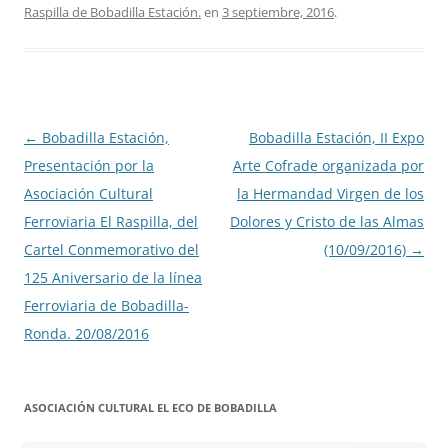
Raspilla de Bobadilla Estación.
en
3 septiembre, 2016
.
Navegación
←
Bobadilla Estación,
Bobadilla Estación, II Expo
de
Presentación por la
Arte Cofrade organizada por
entradas
Asociación Cultural
la Hermandad Virgen de los
Ferroviaria El Raspilla, del
Dolores y Cristo de las Almas
Cartel Conmemorativo del
(10/09/2016)
→
125 Aniversario de la línea
Ferroviaria de Bobadilla-
Ronda. 20/08/2016
ASOCIACIÓN CULTURAL EL ECO DE BOBADILLA