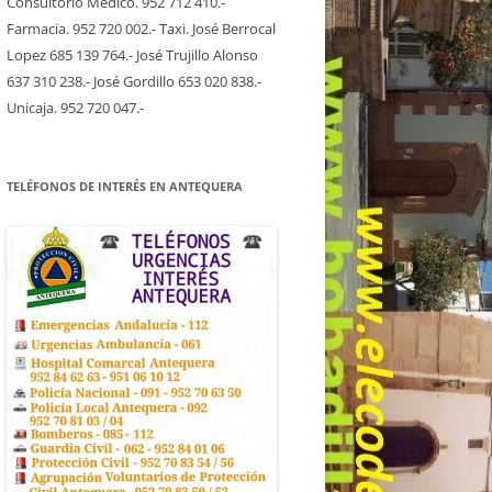
Consultorio Medico. 952 712 410.-
Farmacia. 952 720 002.- Taxi. José Berrocal
Lopez 685 139 764.- José Trujillo Alonso
637 310 238.- José Gordillo 653 020 838.-
Unicaja. 952 720 047.-
TELÉFONOS DE INTERÉS EN ANTEQUERA