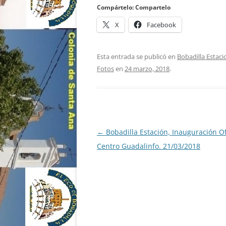
Compártelo: Compartelo
X
Facebook
Esta entrada se publicó en
Bobadilla Estaci
Fotos
en
24 marzo, 2018
.
Navegación
←
Bobadilla Estación, Inauguración Of
de
Centro Guadalinfo. 21/03/2018
entradas