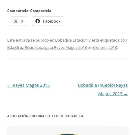
Compártelo: Compartelo
X
Facebook
Esta entrada se publicó en
Bobadilla Estacion
y está etiquetada con
Bda.Ortiz Recio Cabalgata Reyes Magos 2013
en
6 enero, 2013
.
Navegación
←
Reyes Magos 2013
Bobadilla (pueblo) Reyes
de
Magos 2013
→
entradas
ASOCIACIÓN CULTURAL EL ECO DE BOBADILLA