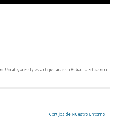
on
,
Uncategorized
y está etiquetada con
Bobadilla Estacion
en
Cortijos de Nuestro Entorno
→