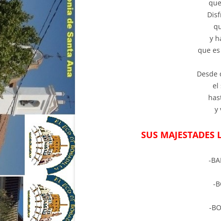
que
Dis
qu
y h
que es
Desde 
el
has
y
SUS MAJESTADES 
-BA
-B
-BO