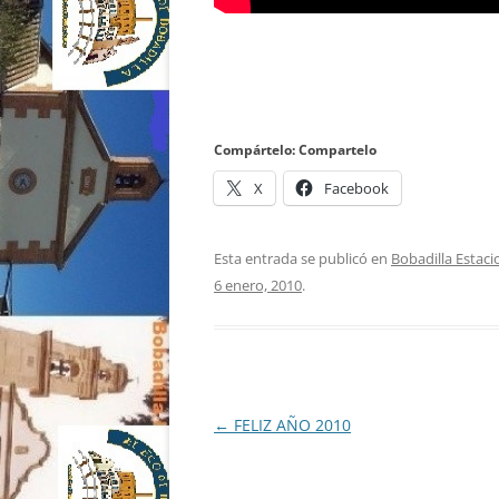
Compártelo: Compartelo
X
Facebook
Esta entrada se publicó en
Bobadilla Estaci
6 enero, 2010
.
Navegación
←
FELIZ AÑO 2010
de
entradas