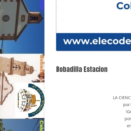
Bobadilla Estacion
LA CIEN
por
!G
por
en