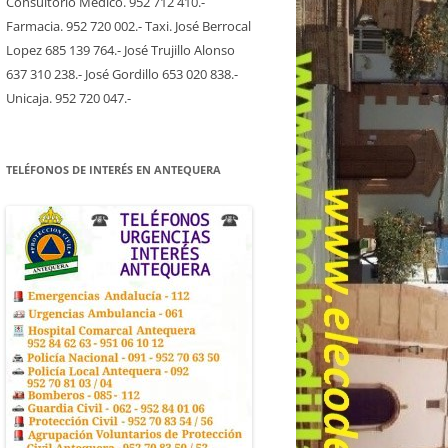
Consultorio Medico. 952 712 410.-
Farmacia. 952 720 002.- Taxi. José Berrocal
Lopez 685 139 764.- José Trujillo Alonso
637 310 238.- José Gordillo 653 020 838.-
Unicaja. 952 720 047.-
TELÉFONOS DE INTERÉS EN ANTEQUERA