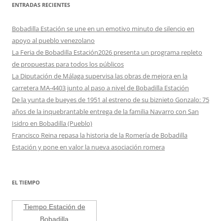
ENTRADAS RECIENTES
Bobadilla Estación se une en un emotivo minuto de silencio en
apoyo al pueblo venezolano
La Feria de Bobadilla Estación2026 presenta un programa repleto
de propuestas para todos los públicos
La Diputación de Málaga supervisa las obras de mejora en la
carretera MA-4403 junto al paso a nivel de Bobadilla Estación
De la yunta de bueyes de 1951 al estreno de su biznieto Gonzalo: 75
años de la inquebrantable entrega de la familia Navarro con San
Isidro en Bobadilla (Pueblo)
Francisco Reina repasa la historia de la Romería de Bobadilla
Estación y pone en valor la nueva asociación romera
EL TIEMPO
Tiempo Estación de
Bobadilla