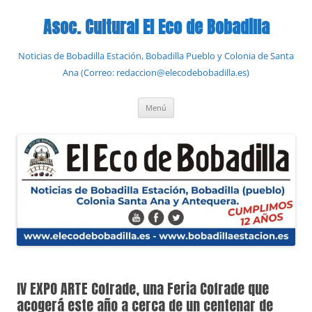
Saltar
al
Asoc. Cultural El Eco de Bobadilla
contenido
Noticias de Bobadilla Estación, Bobadilla Pueblo y Colonia de Santa
Ana (Correo: redaccion@elecodebobadilla.es)
Menú
IV EXPO ARTE Cofrade, una Feria Cofrade que
acogerá este año a cerca de un centenar de