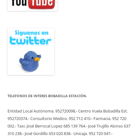
TELEFONOS DE INTERES BOBADILLA ESTACIÓN.
Entidad Local Autónoma. 952720098,- Centro Vuela Bobadilla Est.
952720374.- Consultorio Medico. 952 712 410.- Farmacia. 952 720
002.- Taxi. José Berrocal Lopez 685 139 764.- José Trujillo Alonso 637
310 238.- José Gordillo 653 020 838.- Unicaja. 952 720 047.-