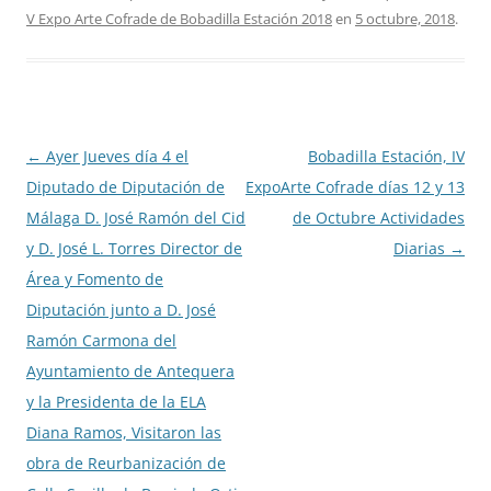
V Expo Arte Cofrade de Bobadilla Estación 2018
en
5 octubre, 2018
.
Navegación
←
Ayer Jueves día 4 el
Bobadilla Estación, IV
de
Diputado de Diputación de
ExpoArte Cofrade días 12 y 13
entradas
Málaga D. José Ramón del Cid
de Octubre Actividades
y D. José L. Torres Director de
Diarias
→
Área y Fomento de
Diputación junto a D. José
Ramón Carmona del
Ayuntamiento de Antequera
y la Presidenta de la ELA
Diana Ramos, Visitaron las
obra de Reurbanización de