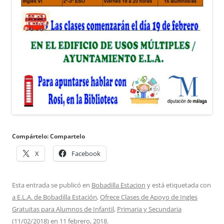
Compártelo: Compartelo
X
Facebook
Esta entrada se publicó en
Bobadilla Estacion
y está etiquetada con
a E.L.A. de Bobadilla Estación
,
Ofrece Clases de Apoyo de Ingles
Gratuitas para Alumnos de Infantil
,
Primaria y Secundaria
(11/02/2018)
en
11 febrero, 2018
.