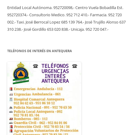
Entidad Local Autónoma. 952720098,- Centro Vuela Bobadilla Est.
952720374.- Consultorio Medico. 952 712 410.- Farmacia. 952 720
002.- Taxi. José Berrocal Lopez 685 139 764.- José Trujillo Alonso 637
310 238.- José Gordillo 653 020 838.- Unicaja. 952 720 047.-
TELÉFONOS DE INTERÉS EN ANTEQUERA