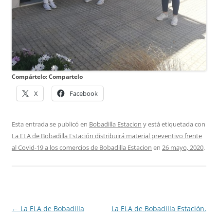
Compártelo: Compartelo
X
Facebook
Esta entrada se publicó en
Bobadilla Estacion
y está etiquetada con
La ELA de Bobadilla Estación distribuirá material preventivo frente
al Covid-19 a los comercios de Bobadilla Estacion
en
26 mayo, 2020
.
Navegación
←
La ELA de Bobadilla
La ELA de Bobadilla Estación,