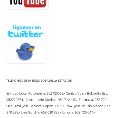
TELEFONOS DE INTERES BOBADILLA ESTACIÓN.
Entidad Local Autónoma. 952720098,- Centro Vuela Bobadilla Est.
952720374.- Consultorio Medico. 952 712 410.- Farmacia. 952 720
002.- Taxi. José Berrocal Lopez 685 139 764.- José Trujillo Alonso 637
310 238.- José Gordillo 653 020 838.- Unicaja. 952 720 047.-