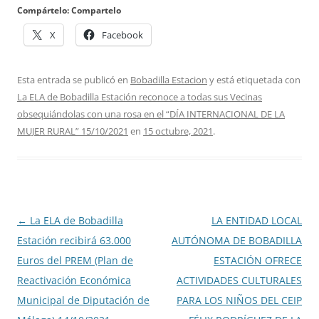
Compártelo: Compartelo
X
Facebook
Esta entrada se publicó en
Bobadilla Estacion
y está etiquetada con
La ELA de Bobadilla Estación reconoce a todas sus Vecinas
obsequiándolas con una rosa en el “DÍA INTERNACIONAL DE LA
MUJER RURAL” 15/10/2021
en
15 octubre, 2021
.
Navegación
←
La ELA de Bobadilla
LA ENTIDAD LOCAL
de
Estación recibirá 63.000
AUTÓNOMA DE BOBADILLA
entradas
Euros del PREM (Plan de
ESTACIÓN OFRECE
Reactivación Económica
ACTIVIDADES CULTURALES
Municipal de Diputación de
PARA LOS NIÑOS DEL CEIP