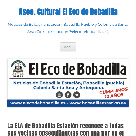
Saltar
al
Asoc. Cultural El Eco de Bobadilla
contenido
Noticias de Bobadilla Estación, Bobadilla Pueblo y Colonia de Santa
Ana (Correo: redaccion@elecodebobadilla.es)
Menú
La ELA de Bobadilla Estación reconoce a todas
sus Vecinas obsequiándolas con una flor en el