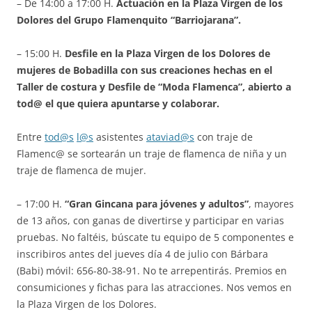
– De 14:00 a 17:00 H.
Actuación en la Plaza Virgen de los
Dolores del Grupo Flamenquito “Barriojarana”.
– 15:00 H.
Desfile en la Plaza Virgen de los Dolores de
mujeres de Bobadilla con sus creaciones hechas en el
Taller de costura y Desfile de “Moda Flamenca”, abierto a
tod@ el que quiera apuntarse y colaborar.
Entre
tod@s
l@s
asistentes
ataviad@s
con traje de
Flamenc@ se sortearán un traje de flamenca de niña y un
traje de flamenca de mujer.
– 17:00 H.
“Gran Gincana para jóvenes y adultos”
, mayores
de 13 años, con ganas de divertirse y participar en varias
pruebas. No faltéis, búscate tu equipo de 5 componentes e
inscribiros antes del jueves día 4 de julio con Bárbara
(Babi) móvil: 656-80-38-91. No te arrepentirás. Premios en
consumiciones y fichas para las atracciones. Nos vemos en
la Plaza Virgen de los Dolores.