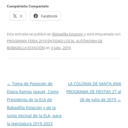
Compártelo: Compartelo
X
Facebook
Esta entrada se publicó en
Bobadilla Estacion
y está etiquetada con
PROGRAMA FERIA 2019 ENTIDAD LOCAL AUTÓNOMA DE
BOBADILLA ESTACIÓN
en
3 julio, 2019
.
Navegación
←
Toma de Posesión de
LA COLONIA DE SANTA ANA
de
Diana Ramos Jaquet, Como
PROGRAMA DE FIESTAS 27 al
entradas
Presidenta de la ELA de
28 de Julio de 2019
→
Bobadilla Estación y de la
Junta Vecinal de la ELA, para
la legislatura 2019-2023