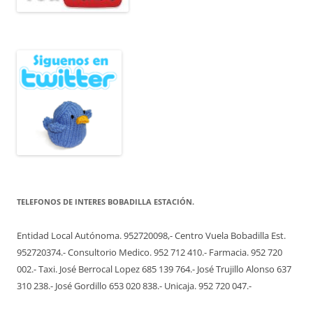
TELEFONOS DE INTERES BOBADILLA ESTACIÓN.
Entidad Local Autónoma. 952720098,- Centro Vuela Bobadilla Est.
952720374.- Consultorio Medico. 952 712 410.- Farmacia. 952 720
002.- Taxi. José Berrocal Lopez 685 139 764.- José Trujillo Alonso 637
310 238.- José Gordillo 653 020 838.- Unicaja. 952 720 047.-