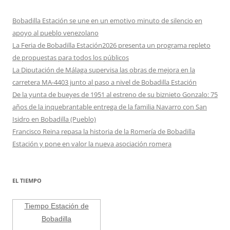
Bobadilla Estación se une en un emotivo minuto de silencio en
apoyo al pueblo venezolano
La Feria de Bobadilla Estación2026 presenta un programa repleto
de propuestas para todos los públicos
La Diputación de Málaga supervisa las obras de mejora en la
carretera MA-4403 junto al paso a nivel de Bobadilla Estación
De la yunta de bueyes de 1951 al estreno de su biznieto Gonzalo: 75
años de la inquebrantable entrega de la familia Navarro con San
Isidro en Bobadilla (Pueblo)
Francisco Reina repasa la historia de la Romería de Bobadilla
Estación y pone en valor la nueva asociación romera
EL TIEMPO
Tiempo Estación de
Bobadilla