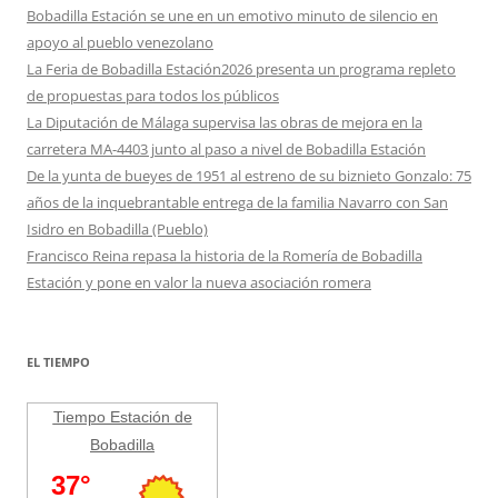
Bobadilla Estación se une en un emotivo minuto de silencio en
apoyo al pueblo venezolano
La Feria de Bobadilla Estación2026 presenta un programa repleto
de propuestas para todos los públicos
La Diputación de Málaga supervisa las obras de mejora en la
carretera MA-4403 junto al paso a nivel de Bobadilla Estación
De la yunta de bueyes de 1951 al estreno de su biznieto Gonzalo: 75
años de la inquebrantable entrega de la familia Navarro con San
Isidro en Bobadilla (Pueblo)
Francisco Reina repasa la historia de la Romería de Bobadilla
Estación y pone en valor la nueva asociación romera
EL TIEMPO
Tiempo Estación de
Bobadilla