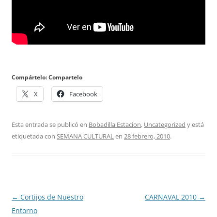
Compártelo: Compartelo
X
Facebook
Esta entrada se publicó en
Bobadilla Estacion
,
Uncategorized
y está
etiquetada con
SEMANA CULTURAL
en
28 febrero, 2010
.
Navegación
←
Cortijos de Nuestro
CARNAVAL 2010
→
de
Entorno