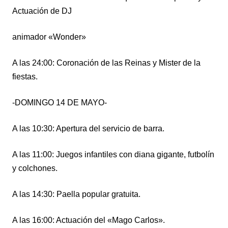
Actuación de DJ
animador «Wonder»
A las
24:00: Coronación de las Reinas y Mister de la
fiestas.
-DOMINGO 14 DE MAYO-
A las
1
0:30: Apertura del servicio de barra.
A l
a
s 11:00: Juegos infantiles con diana gigante, futbolín
y colchones.
A las 14:30: Paella popular gratuita.
A las
1
6:00: Actuación del «Mago Carlos».