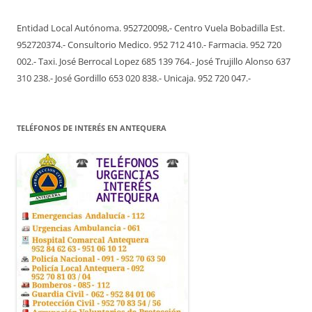
Entidad Local Autónoma. 952720098,- Centro Vuela Bobadilla Est.
952720374.- Consultorio Medico. 952 712 410.- Farmacia. 952 720
002.- Taxi. José Berrocal Lopez 685 139 764.- José Trujillo Alonso 637
310 238.- José Gordillo 653 020 838.- Unicaja. 952 720 047.-
TELÉFONOS DE INTERÉS EN ANTEQUERA