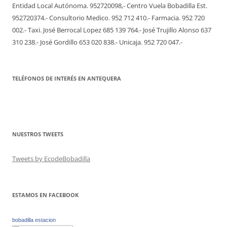
Entidad Local Autónoma. 952720098,- Centro Vuela Bobadilla Est.
952720374.- Consultorio Medico. 952 712 410.- Farmacia. 952 720
002.- Taxi. José Berrocal Lopez 685 139 764.- José Trujillo Alonso 637
310 238.- José Gordillo 653 020 838.- Unicaja. 952 720 047.-
TELÉFONOS DE INTERÉS EN ANTEQUERA
NUESTROS TWEETS
Tweets by EcodeBobadilla
ESTAMOS EN FACEBOOK
bobadilla estacion