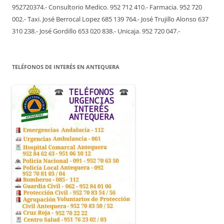
952720374.- Consultorio Medico. 952 712 410.- Farmacia. 952 720
002.- Taxi. José Berrocal Lopez 685 139 764.- José Trujillo Alonso 637
310 238.- José Gordillo 653 020 838.- Unicaja. 952 720 047.-
TELÉFONOS DE INTERÉS EN ANTEQUERA