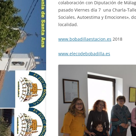
colaboración con Diputación de Málaga 
pasado Viernes día 7 una Charla-Talle
Sociales, Autoestima y Emociones», do
localidad.
www.bobadillaestacion.es
2018
www.elecodebobadilla.es