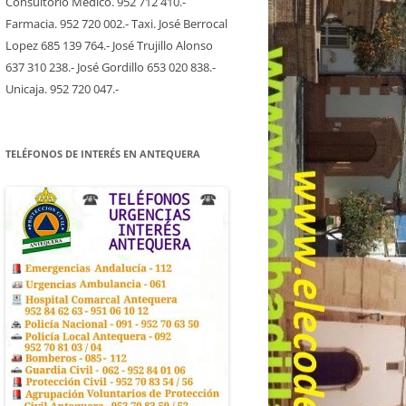
Consultorio Medico. 952 712 410.-
Farmacia. 952 720 002.- Taxi. José Berrocal
Lopez 685 139 764.- José Trujillo Alonso
637 310 238.- José Gordillo 653 020 838.-
Unicaja. 952 720 047.-
TELÉFONOS DE INTERÉS EN ANTEQUERA