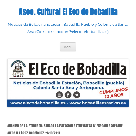
Saltar
al
Asoc. Cultural El Eco de Bobadilla
contenido
Noticias de Bobadilla Estación, Bobadilla Pueblo y Colonia de Santa
Ana (Correo: redaccion@elecodebobadilla.es)
Menú
ARCHIVO DE LA ETIQUETA:
BOBADILLA ESTACIÓN ENTREVISTAS IV EXPOARTECOFRADE
AITOR H LÓPEZ RODRÍGUEZ 12/10/2018