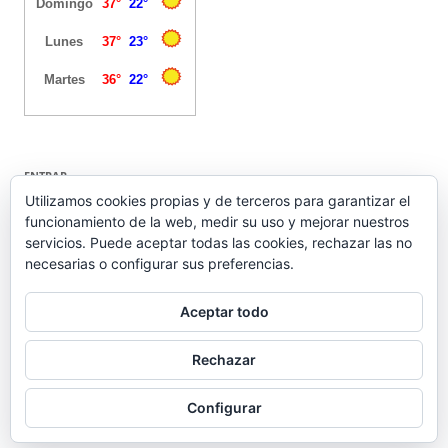
ENTRAR
Utilizamos cookies propias y de terceros para garantizar el
funcionamiento de la web, medir su uso y mejorar nuestros
Acceder
servicios. Puede aceptar todas las cookies, rechazar las no
Feed de entradas
necesarias o configurar sus preferencias.
Feed de comentarios
WordPress.org
Aceptar todo
Rechazar
Configurar
Funciona gracias a WordPress