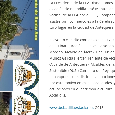
La Presidenta de la ELA Diana Ramos,
Aviación de Bobadilla José Manuel de 
Vecinal de la ELA por el PP) y Compone
asistieron hoy miércoles a la Celebra
tuvo lugar en la ciudad de Antequera 
El evento que dio comienzo a las 17:0
en su inauguración, D. Elías Bendodo 
Moreno (Alcalde de Álora), Dña. Mª de
Muñoz García (Tercer Teniente de Alca
(Alcalde de Antequera), Alcaldes de l
Sostenible (DUSI) Caminito del Rey, q
han expuesto las distintas actuacione
por este motivo en estas localidades, 
actuaciones en el patrimonio cultural 
Abdalajis.
www.bobadillaestacion.es
2018