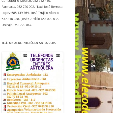
Consultorio Medico. 952 712 410.-
Farmacia. 952 720 002.- Taxi. José Berrocal
Lopez 685 139 764.- José Trujillo Alonso
637 310 238.- José Gordillo 653 020 838.-
Unicaja. 952 720 047.-
TELÉFONOS DE INTERÉS EN ANTEQUERA