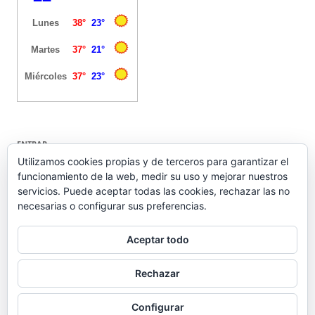
ENTRAR
Utilizamos cookies propias y de terceros para garantizar el
funcionamiento de la web, medir su uso y mejorar nuestros
Acceder
servicios. Puede aceptar todas las cookies, rechazar las no
Feed de entradas
necesarias o configurar sus preferencias.
Feed de comentarios
WordPress.org
Aceptar todo
Rechazar
Configurar
Funciona gracias a WordPress