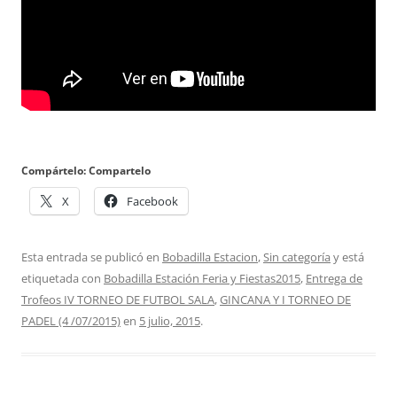
Compártelo: Compartelo
X
Facebook
Esta entrada se publicó en
Bobadilla Estacion
,
Sin categoría
y está
etiquetada con
Bobadilla Estación Feria y Fiestas2015
,
Entrega de
Trofeos IV TORNEO DE FUTBOL SALA
,
GINCANA Y I TORNEO DE
PADEL (4 /07/2015)
en
5 julio, 2015
.