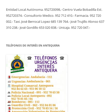
Entidad Local Autónoma. 952720098,- Centro Vuela Bobadilla Est.
952720374.- Consultorio Medico. 952 712 410.- Farmacia. 952 720
002.- Taxi. José Berrocal Lopez 685 139 764.- José Trujillo Alonso 637
310 238.- José Gordillo 653 020 838.- Unicaja. 952 720 047.-
TELÉFONOS DE INTERÉS EN ANTEQUERA