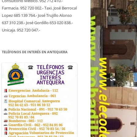
Consultorio Medico. 952 712 410.-
Farmacia. 952 720 002.- Taxi. José Berrocal
Lopez 685 139 764.- José Trujillo Alonso
637 310 238.- José Gordillo 653 020 838.-
Unicaja. 952 720 047.-
TELÉFONOS DE INTERÉS EN ANTEQUERA