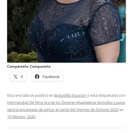
Compártelo: Compartelo
X
Facebook
Esta entrada se publicó en
Bobadilla Estacion
y está etiquetada con
Hermandad De Ntra Sra de los Dolores Magdalena González Luque
será la encargada de pintar el cartel del Viernes de Dolores 2020
en
19 febrero, 2020
.