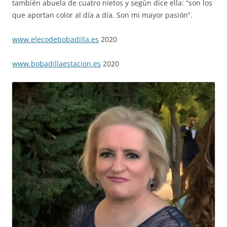
también abuela de cuatro nietos y según dice ella: “son los
que aportan color al día a día. Son mi mayor pasión”.
www.elecodebobadilla.es
2020
www.bobadillaestacion.es
2020