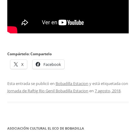
Compártelo: Compartelo
X
Facebook
Esta entrada se publicó en
Bobadilla Estacion
y está etiquetada con
Jornada de Raftig Rio Genil Bobadilla Estacion
en
7 agosto, 2018
.
ASOCIACIÓN CULTURAL EL ECO DE BOBADILLA