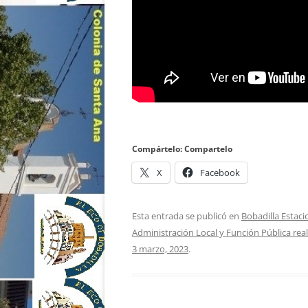
Compártelo: Compartelo
X
Facebook
Esta entrada se publicó en
Bobadilla Estaci
Administración Local y Función Pública reali
3 marzo, 2023
.