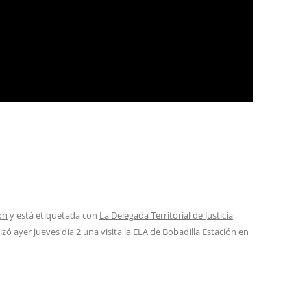
on
y está etiquetada con
La Delegada Territorial de Justicia
zó ayer jueves día 2 una visita la ELA de Bobadilla Estación
en