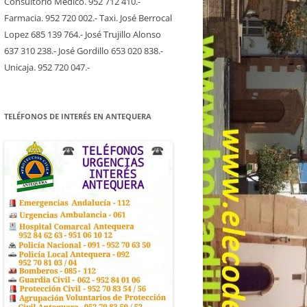
Consultorio Medico. 952 712 410.-
Farmacia. 952 720 002.- Taxi. José Berrocal
Lopez 685 139 764.- José Trujillo Alonso
637 310 238.- José Gordillo 653 020 838.-
Unicaja. 952 720 047.-
TELÉFONOS DE INTERÉS EN ANTEQUERA