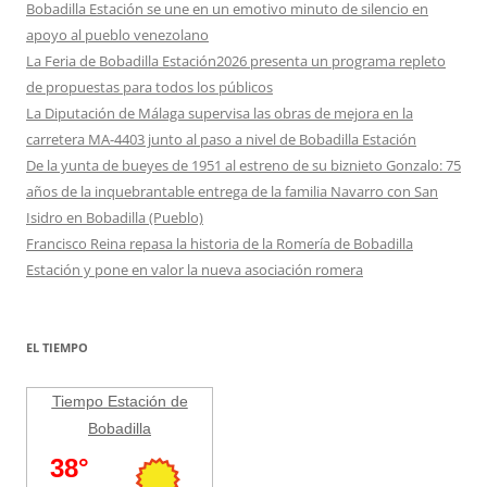
Bobadilla Estación se une en un emotivo minuto de silencio en
apoyo al pueblo venezolano
La Feria de Bobadilla Estación2026 presenta un programa repleto
de propuestas para todos los públicos
La Diputación de Málaga supervisa las obras de mejora en la
carretera MA-4403 junto al paso a nivel de Bobadilla Estación
De la yunta de bueyes de 1951 al estreno de su biznieto Gonzalo: 75
años de la inquebrantable entrega de la familia Navarro con San
Isidro en Bobadilla (Pueblo)
Francisco Reina repasa la historia de la Romería de Bobadilla
Estación y pone en valor la nueva asociación romera
EL TIEMPO
Tiempo Estación de
Bobadilla