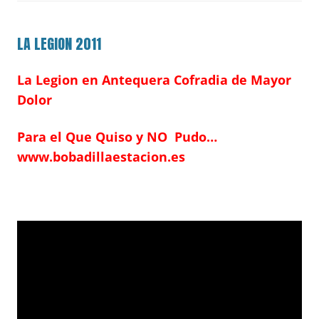
LA LEGION 2011
La Legion en Antequera Cofradia de Mayor
Dolor
Para el Que Quiso y NO Pudo…
www.bobadillaestacion.es