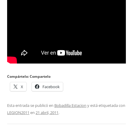
Compártelo: Compartelo
X
Facebook
Esta entrada se publicó en
Bobadilla Estacion
y está etiquetada con
LEGION2011
en
21 abril, 2011
.