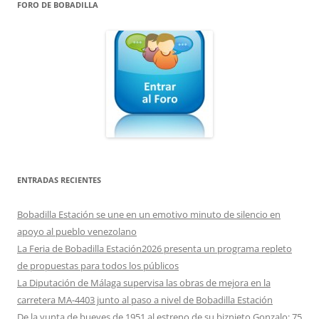
FORO DE BOBADILLA
ENTRADAS RECIENTES
Bobadilla Estación se une en un emotivo minuto de silencio en
apoyo al pueblo venezolano
La Feria de Bobadilla Estación2026 presenta un programa repleto
de propuestas para todos los públicos
La Diputación de Málaga supervisa las obras de mejora en la
carretera MA-4403 junto al paso a nivel de Bobadilla Estación
De la yunta de bueyes de 1951 al estreno de su biznieto Gonzalo: 75