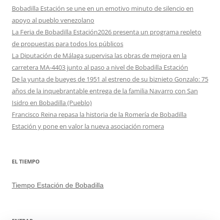
Bobadilla Estación se une en un emotivo minuto de silencio en
apoyo al pueblo venezolano
La Feria de Bobadilla Estación2026 presenta un programa repleto
de propuestas para todos los públicos
La Diputación de Málaga supervisa las obras de mejora en la
carretera MA-4403 junto al paso a nivel de Bobadilla Estación
De la yunta de bueyes de 1951 al estreno de su biznieto Gonzalo: 75
años de la inquebrantable entrega de la familia Navarro con San
Isidro en Bobadilla (Pueblo)
Francisco Reina repasa la historia de la Romería de Bobadilla
Estación y pone en valor la nueva asociación romera
EL TIEMPO
Tiempo Estación de Bobadilla