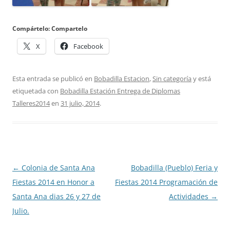
Compártelo: Compartelo
X
Facebook
Esta entrada se publicó en
Bobadilla Estacion
,
Sin categoría
y está
etiquetada con
Bobadilla Estación Entrega de Diplomas
Talleres2014
en
31 julio, 2014
.
Navegación
←
Colonia de Santa Ana
Bobadilla (Pueblo) Feria y
de
Fiestas 2014 en Honor a
Fiestas 2014 Programación de
entradas
Santa Ana dias 26 y 27 de
Actividades
→
Julio.