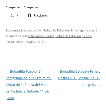
Compártelo: Compartelo
X
Facebook
Esta entrada se publicó en
Bobadilla Estacion
,
Sin categoría
y está
etiquetada con
Actividades Diarias
,
Bobadilla Estacion
,
Feria y
Fiestas2016
en
6 julio, 2016
.
Navegación
←
Bobadilla Pueblo, 2ª
Bobadilla Estación Feria y
de
Peregrinación a la Ermita del
Fiestas 2016, desde 7 al 10
entradas
Cristo de la Sierra del Valle
del Julio.
→
de Abdalajis. Sábado 11 de
Junio