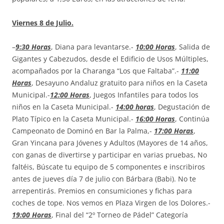
Viernes 8 de Julio.
–
9:30 Horas
, Diana para levantarse.-
10:00 Horas
, Salida de
Gigantes y Cabezudos, desde el Edificio de Usos Múltiples,
acompañados por la Charanga “Los que Faltaba”.-
11:00
Horas
, Desayuno Andaluz gratuito para niños en la Caseta
Municipal.-
12:00 Horas
, Juegos Infantiles para todos los
niños en la Caseta Municipal.-
14:00 horas
, Degustación de
Plato Típico en la Caseta Municipal.-
16:00 Horas
, Continúa
Campeonato de Dominó en Bar la Palma,-
17:00 Horas
,
Gran Yincana para Jóvenes y Adultos (Mayores de 14 años,
con ganas de divertirse y participar en varias pruebas, No
faltéis, Búscate tu equipo de 5 componentes e inscribiros
antes de jueves día 7 de julio con Bárbara (Babi). No te
arrepentirás. Premios en consumiciones y fichas para
coches de tope. Nos vemos en Plaza Virgen de los Dolores.-
19:00 Horas
, Final del “2º Torneo de Pádel” Categoría