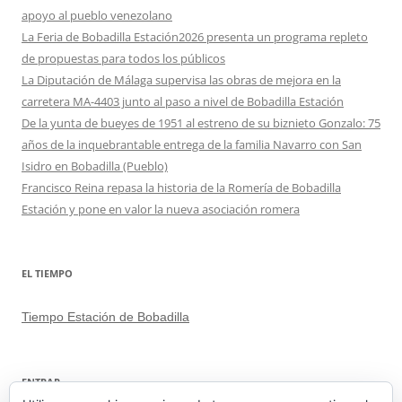
apoyo al pueblo venezolano
La Feria de Bobadilla Estación2026 presenta un programa repleto
de propuestas para todos los públicos
La Diputación de Málaga supervisa las obras de mejora en la
carretera MA-4403 junto al paso a nivel de Bobadilla Estación
De la yunta de bueyes de 1951 al estreno de su biznieto Gonzalo: 75
años de la inquebrantable entrega de la familia Navarro con San
Isidro en Bobadilla (Pueblo)
Francisco Reina repasa la historia de la Romería de Bobadilla
Estación y pone en valor la nueva asociación romera
EL TIEMPO
Tiempo Estación de Bobadilla
ENTRAR