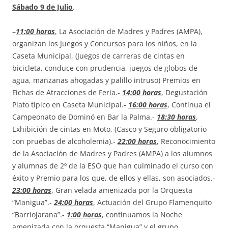
Sábado 9 de Julio
.
–
11:00 horas
, La Asociación de Madres y Padres (AMPA),
organizan los Juegos y Concursos para los niños, en la
Caseta Municipal, (Juegos de carreras de cintas en
bicicleta, conduce con prudencia, juegos de globos de
agua, manzanas ahogadas y palillo intruso) Premios en
Fichas de Atracciones de Feria.-
14:00 horas
, Degustación
Plato típico en Caseta Municipal.-
16:00 horas
, Continua el
Campeonato de Dominó en Bar la Palma.-
18:30 horas
,
Exhibición de cintas en Moto, (Casco y Seguro obligatorio
con pruebas de alcoholemia).-
22:00 horas
, Reconocimiento
de la Asociación de Madres y Padres (AMPA) a los alumnos
y alumnas de 2º de la ESO que han culminado el curso con
éxito y Premio para los que, de ellos y ellas, son asociados.-
23:00 horas
, Gran velada amenizada por la Orquesta
“Manigua”.-
24:00 horas
, Actuación del Grupo Flamenquito
“Barriojarana”.-
1:00 horas
, continuamos la Noche
amenizada con la orquesta “Manigua” y el grupo