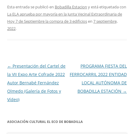
Esta entrada se publicó en
Bobadilla Estacion
y está etiquetada con
La ELA aprueba por mayoría en la Junta Vecinal Extraordinaria de
Hoy 7 de Septiembre la compra de 3 edificios
en
7 septiembre,
2022
.
Navegación
←
Presentación del Cartel de
PROGRAMA FIESTA DEL
de
la VII Expo Arte Cofrade 2022
FERROCARRIL 2022 ENTIDAD
entradas
Autor Bernabé Fernández
LOCAL AUTÓNOMA DE
Olmedo (Galería de Fotos y
BOBADILLA ESTACIÓN
→
Vídeo)
ASOCIACIÓN CULTURAL EL ECO DE BOBADILLA