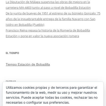
La Diputación de Málaga supervisa las obras de mejora en la
carretera MA-4403 junto al paso a nivel de Bobadilla Estación
De la yunta de bueyes de 1951 al estreno de su biznieto Gonzalo: 75
años de la inquebrantable entrega de la familia Navarro con San
Isidro en Bobadilla (Pueblo)
Francisco Reina repasa la historia de la Romería de Bobadilla
Estación y pone en valor la nueva asociación romera
EL TIEMPO
Tiempo Estación de Bobadilla
ENTRAR
Utilizamos cookies propias y de terceros para garantizar el
funcionamiento de la web, medir su uso y mejorar nuestros
Acceder
servicios. Puede aceptar todas las cookies, rechazar las no
Feed de entradas
necesarias o configurar sus preferencias.
Feed de comentarios