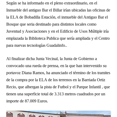
Según se ha informado
en el pleno extraordinario,
en el
Inmueble del antiguo Bar el Billar irían ubicadas las oficinas de
la ELA de Bobadilla Estación, el inmueble del Antiguo Bar el
Bosque que seria destinado para distintos locales como
Juventud y Asociaciones y en el Edificio de Usos Múltiple iría
emplazada la Biblioteca Publica que sería ampliada y el Centro
para nuevas tecnologías Guadalinfo..
Al finalizar dicha Junta Vecinal, la Junta de Gobierno a
convocado una rueda de prensa,
en la que han intervenido
s
u
portavoz Diana Ramos,
h
a anunciado el t
é
rmino de los tramites
de la compra
por la ELA
de los terrenos en la Barriada Ortiz
Recio, que albergan la pista de Futbol y el Parque Infantil ,
que
tienen una superficie total de 3.313 metros cuadrados por un
importe de 87.009 Euros.