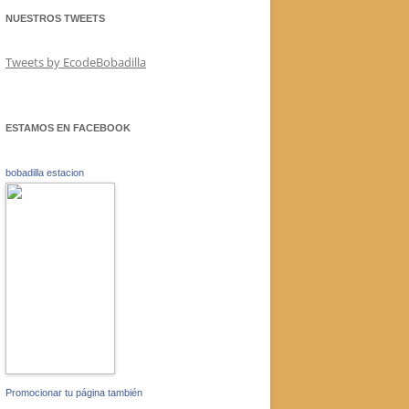
NUESTROS TWEETS
Tweets by EcodeBobadilla
ESTAMOS EN FACEBOOK
bobadilla estacion
Promocionar tu página también