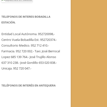
TELEFONOS DE INTERES BOBADILLA
ESTACIÓN.
Entidad Local Autónoma. 952720098,-
Centro Vuela Bobadilla Est. 952720374.-
Consultorio Medico. 952 712 410.-
Farmacia. 952 720 002.- Taxi. José Berrocal
Lopez 685 139 764.- José Trujillo Alonso
637 310 238.- José Gordillo 653 020 838.-
Unicaja. 952 720 047.-
TELÉFONOS DE INTERÉS EN ANTEQUERA