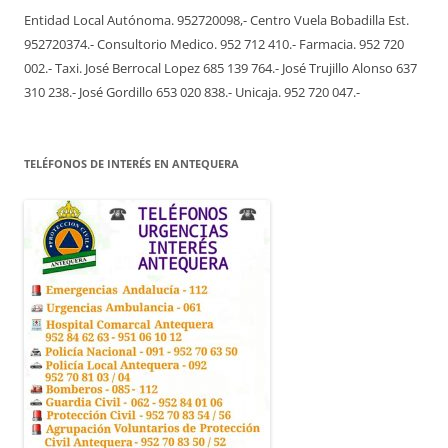
Entidad Local Autónoma. 952720098,- Centro Vuela Bobadilla Est.
952720374.- Consultorio Medico. 952 712 410.- Farmacia. 952 720
002.- Taxi. José Berrocal Lopez 685 139 764.- José Trujillo Alonso 637
310 238.- José Gordillo 653 020 838.- Unicaja. 952 720 047.-
TELÉFONOS DE INTERÉS EN ANTEQUERA