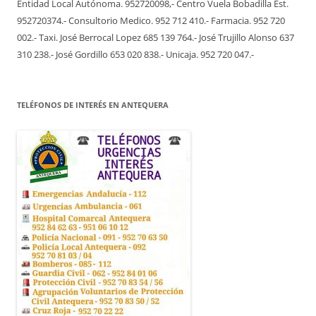
Entidad Local Autónoma. 952720098,- Centro Vuela Bobadilla Est.
952720374.- Consultorio Medico. 952 712 410.- Farmacia. 952 720
002.- Taxi. José Berrocal Lopez 685 139 764.- José Trujillo Alonso 637
310 238.- José Gordillo 653 020 838.- Unicaja. 952 720 047.-
TELÉFONOS DE INTERÉS EN ANTEQUERA