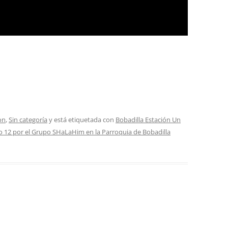
on
,
Sin categoría
y está etiquetada con
Bobadilla Estación Un
o 12 por el Grupo SHaLaHim en la Parroquia de Bobadilla