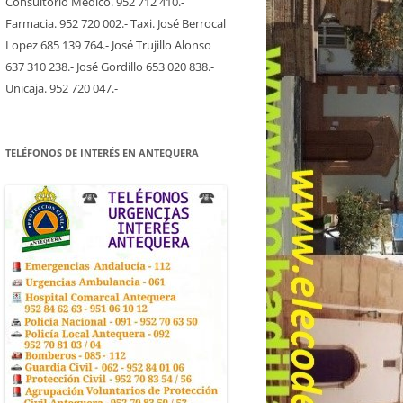
Consultorio Medico. 952 712 410.-
Farmacia. 952 720 002.- Taxi. José Berrocal
Lopez 685 139 764.- José Trujillo Alonso
637 310 238.- José Gordillo 653 020 838.-
Unicaja. 952 720 047.-
TELÉFONOS DE INTERÉS EN ANTEQUERA