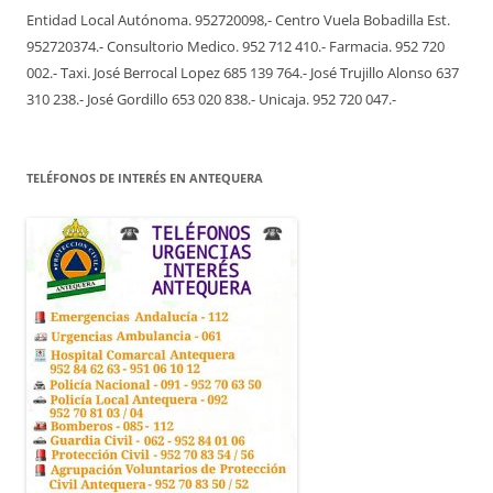
Entidad Local Autónoma. 952720098,- Centro Vuela Bobadilla Est.
952720374.- Consultorio Medico. 952 712 410.- Farmacia. 952 720
002.- Taxi. José Berrocal Lopez 685 139 764.- José Trujillo Alonso 637
310 238.- José Gordillo 653 020 838.- Unicaja. 952 720 047.-
TELÉFONOS DE INTERÉS EN ANTEQUERA