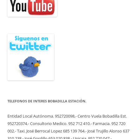
TELEFONOS DE INTERES BOBADILLA ESTACIÓN.
Entidad Local Autónoma. 952720098,- Centro Vuela Bobadilla Est.
952720374.- Consultorio Medico. 952 712 410.- Farmacia. 952 720
002.- Taxi. José Berrocal Lopez 685 139 764.- José Trujillo Alonso 637
310 238.- José Gordillo 653 020 838.- Unicaja. 952 720 047.-