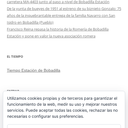
carretera MA-4403 junto al paso a nivel de Bobadilla Estación
De la yunta de bueyes de 1951 al estreno de su biznieto Gonzalo: 75
años de la inquebrantable entrega de la familia Navarro con San
Isidro en Bobadilla (Pueblo)
Francisco Reina repasa la historia de la Romería de Bobadilla
Estación y pone en valor la nueva asociación romera
EL TIEMPO
Tiempo Estación de Bobadilla
ENTRAR
Utilizamos cookies propias y de terceros para garantizar el
funcionamiento de la web, medir su uso y mejorar nuestros
Acceder
servicios. Puede aceptar todas las cookies, rechazar las no
Feed de entradas
necesarias o configurar sus preferencias.
Feed de comentarios
WordPress.org