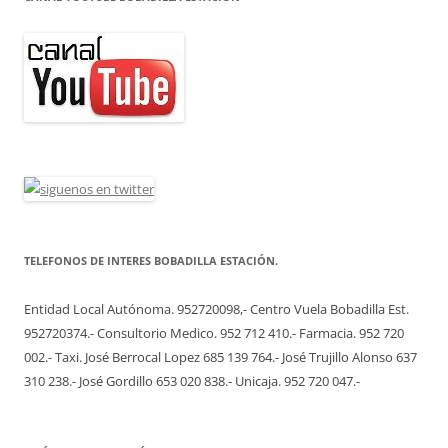
TELEFONOS DE INTERES BOBADILLA ESTACIÓN.
Entidad Local Autónoma. 952720098,- Centro Vuela Bobadilla Est.
952720374.- Consultorio Medico. 952 712 410.- Farmacia. 952 720
002.- Taxi. José Berrocal Lopez 685 139 764.- José Trujillo Alonso 637
310 238.- José Gordillo 653 020 838.- Unicaja. 952 720 047.-