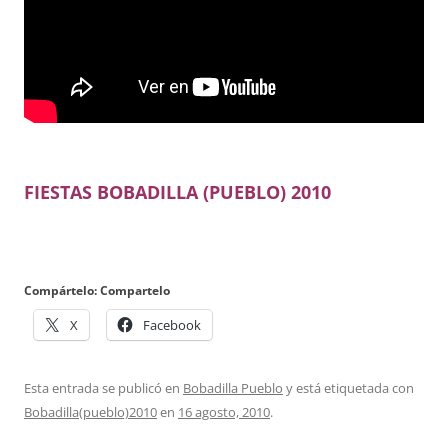
FIESTAS BOBADILLA (PUEBLO) 2010
Compártelo: Compartelo
X
Facebook
Esta entrada se publicó en
Bobadilla Pueblo
y está etiquetada con
Bobadilla(pueblo)2010
en
16 agosto, 2010
.