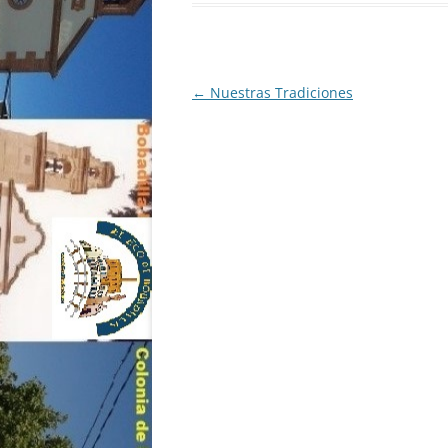
Navegación
←
Nuestras Tradiciones
de
entradas