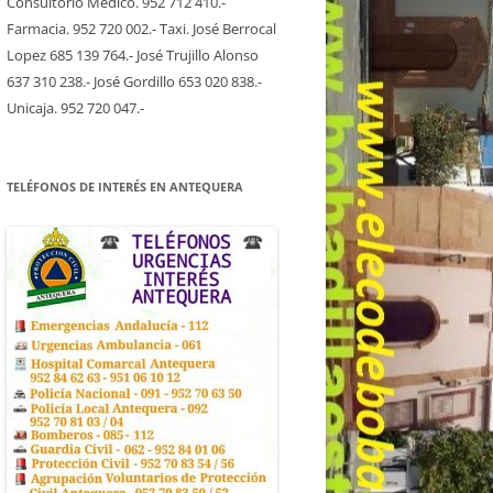
Consultorio Medico. 952 712 410.-
Farmacia. 952 720 002.- Taxi. José Berrocal
Lopez 685 139 764.- José Trujillo Alonso
637 310 238.- José Gordillo 653 020 838.-
Unicaja. 952 720 047.-
TELÉFONOS DE INTERÉS EN ANTEQUERA