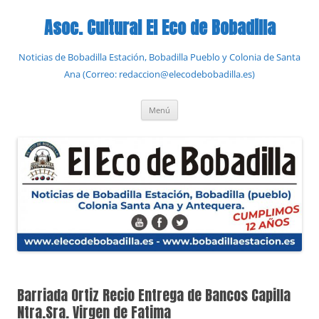
Saltar
al
Asoc. Cultural El Eco de Bobadilla
contenido
Noticias de Bobadilla Estación, Bobadilla Pueblo y Colonia de Santa
Ana (Correo: redaccion@elecodebobadilla.es)
Menú
Barriada Ortiz Recio Entrega de Bancos Capilla
Ntra.Sra. Virgen de Fatima