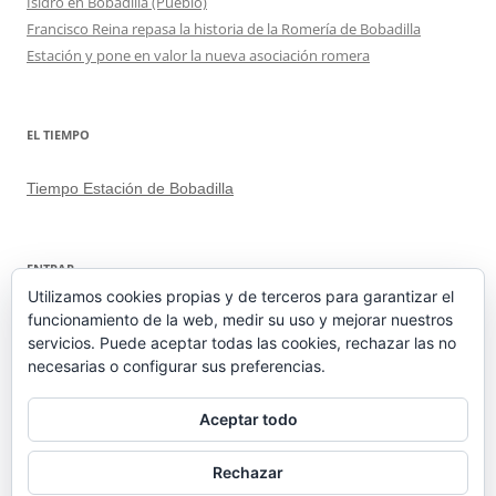
Isidro en Bobadilla (Pueblo)
Francisco Reina repasa la historia de la Romería de Bobadilla
Estación y pone en valor la nueva asociación romera
EL TIEMPO
Tiempo Estación de Bobadilla
ENTRAR
Utilizamos cookies propias y de terceros para garantizar el
funcionamiento de la web, medir su uso y mejorar nuestros
Acceder
servicios. Puede aceptar todas las cookies, rechazar las no
Feed de entradas
necesarias o configurar sus preferencias.
Feed de comentarios
WordPress.org
Aceptar todo
Rechazar