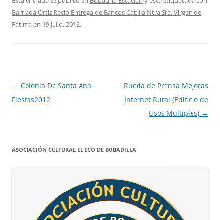
Esta entrada se publicó en
Bobadilla Estacion
y está etiquetada con
Barriada Ortiz Recio Entrega de Bancos Capilla Ntra.Sra. Virgen de
Fatima
en
19 julio, 2012
.
Navegación
←
Colonia De Santa Ana
Rueda de Prensa Mejoras
de
Fiestas2012
Internet Rural (Edificio de
entradas
Usos Multiples)
→
ASOCIACIÓN CULTURAL EL ECO DE BOBADILLA