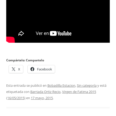
Compártelo: Compartelo
X
Facebook
Esta entrada se publicó en
Bobadilla Estacion
,
Sin categoría
y está
etiquetada con
Barriada Ortiz Recio
,
Virgen de Fatima 2015
(16/05/2015)
en
17 mayo, 2015
.