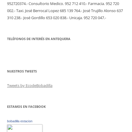
952720374.- Consultorio Medico. 952 712 410.- Farmacia. 952 720
002.- Taxi. José Berrocal Lopez 685 139 764.- José Trujillo Alonso 637
310 238.- José Gordillo 653 020 838.- Unicaja. 952 720 047.-
TELÉFONOS DE INTERÉS EN ANTEQUERA
NUESTROS TWEETS
Tweets by EcodeBobadilla
ESTAMOS EN FACEBOOK
bobadilla estacion