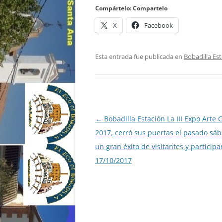
Compártelo: Compartelo
X
Facebook
Esta entrada fue publicada en
Bobadilla Es
Navegación
←
Bobadilla Estación La III Expo Arte 
de
2017, cerró sus puertas el pasado sá
entradas
un gran éxito de visitantes y participa
17/10/2017