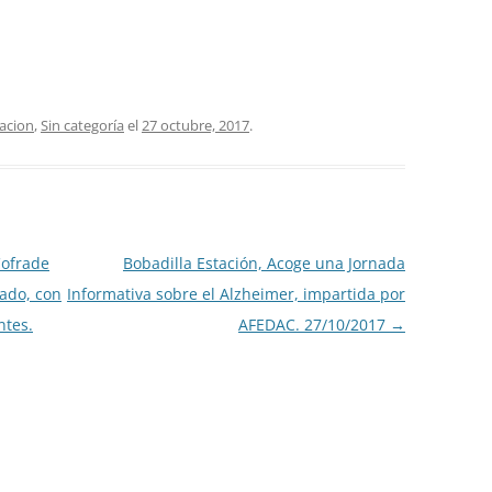
tacion
,
Sin categoría
el
27 octubre, 2017
.
Cofrade
Bobadilla Estación, Acoge una Jornada
bado, con
Informativa sobre el Alzheimer, impartida por
ntes.
AFEDAC. 27/10/2017
→