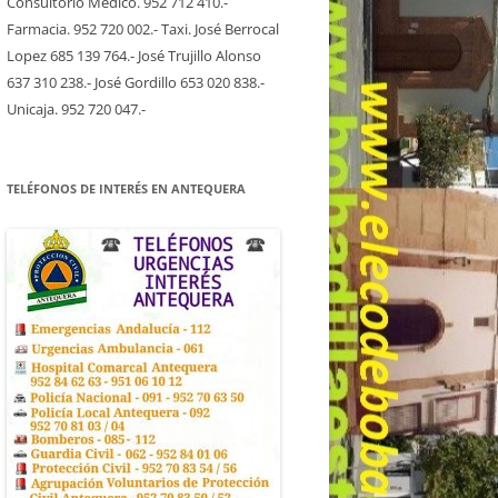
Consultorio Medico. 952 712 410.-
Farmacia. 952 720 002.- Taxi. José Berrocal
Lopez 685 139 764.- José Trujillo Alonso
637 310 238.- José Gordillo 653 020 838.-
Unicaja. 952 720 047.-
TELÉFONOS DE INTERÉS EN ANTEQUERA