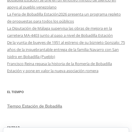
Bobadilla Estación se une en un emotivo minuto de silencio en
apoyo al pueblo venezolano
La Feria de Bobadilla Estación2026 presenta un programa repleto
de propuestas para todos los públicos
La Diputación de Málaga supervisa las obras de mejora en la
carretera MA-4403 junto al paso a nivel de Bobadilla Estación
De la yunta de bueyes de 1951 al estreno de su biznieto Gonzalo: 75
años de la inquebrantable entrega de la familia Navarro con San
Isidro en Bobadilla (Pueblo)
Francisco Reina repasa la historia de la Romería de Bobadilla
Estación y pone en valor la nueva asociación romera
EL TIEMPO
Tiempo Estación de Bobadilla
ENTRAR