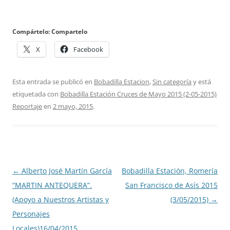
Compártelo: Compartelo
X
Facebook
Esta entrada se publicó en
Bobadilla Estacion
,
Sin categoría
y está
etiquetada con
Bobadilla Estación Cruces de Mayo 2015 (2-05-2015)
Reportaje
en
2 mayo, 2015
.
Navegación
←
Alberto José Martín García
Bobadilla Estación, Romería
de
“MARTIN ANTEQUERA”.
San Francisco de Asís 2015
entradas
(Apoyo a Nuestros Artistas y
(3/05/2015)
→
Personajes
Locales)16/04/2015