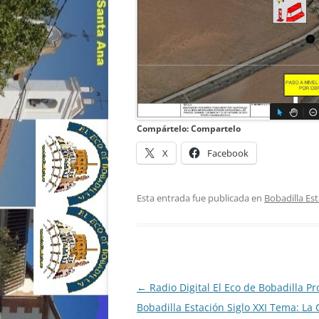
Compártelo: Compartelo
X
Facebook
Esta entrada fue publicada en
Bobadilla Es
Navegación
←
Radio Digital El Eco de Bobadilla P
de
Bobadilla Estación Siglo XXI Tema: La