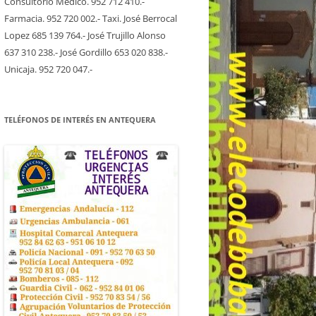
Consultorio Medico. 952 712 410.-
Farmacia. 952 720 002.- Taxi. José Berrocal
Lopez 685 139 764.- José Trujillo Alonso
637 310 238.- José Gordillo 653 020 838.-
Unicaja. 952 720 047.-
TELÉFONOS DE INTERÉS EN ANTEQUERA