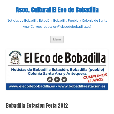
Saltar
al
Asoc. Cultural El Eco de Bobadilla
contenido
Noticias de Bobadilla Estación, Bobadilla Pueblo y Colonia de Santa
Ana (Correo: redaccion@elecodebobadilla.es)
Menú
Bobadilla Estacion Feria 2012