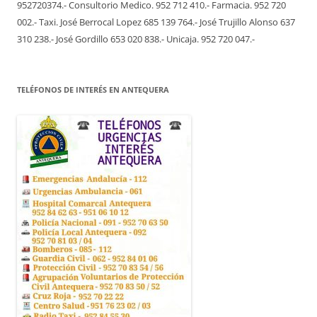
952720374.- Consultorio Medico. 952 712 410.- Farmacia. 952 720
002.- Taxi. José Berrocal Lopez 685 139 764.- José Trujillo Alonso 637
310 238.- José Gordillo 653 020 838.- Unicaja. 952 720 047.-
TELÉFONOS DE INTERÉS EN ANTEQUERA