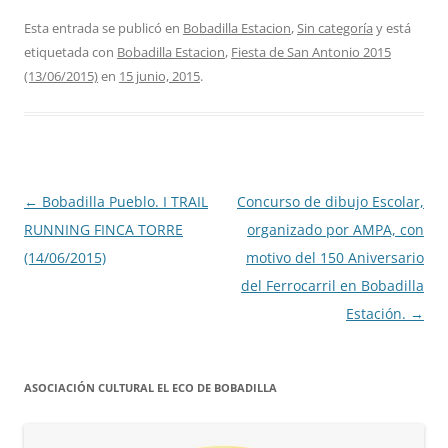
Esta entrada se publicó en
Bobadilla Estacion
,
Sin categoría
y está
etiquetada con
Bobadilla Estacion
,
Fiesta de San Antonio 2015
(13/06/2015)
en
15 junio, 2015
.
Navegación
←
Bobadilla Pueblo. I TRAIL
Concurso de dibujo Escolar,
de
RUNNING FINCA TORRE
organizado por AMPA, con
entradas
(14/06/2015)
motivo del 150 Aniversario
del Ferrocarril en Bobadilla
Estación.
→
ASOCIACIÓN CULTURAL EL ECO DE BOBADILLA