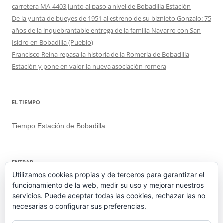
carretera MA-4403 junto al paso a nivel de Bobadilla Estación
De la yunta de bueyes de 1951 al estreno de su biznieto Gonzalo: 75
años de la inquebrantable entrega de la familia Navarro con San
Isidro en Bobadilla (Pueblo)
Francisco Reina repasa la historia de la Romería de Bobadilla
Estación y pone en valor la nueva asociación romera
EL TIEMPO
Tiempo Estación de Bobadilla
ENTRAR
Utilizamos cookies propias y de terceros para garantizar el
funcionamiento de la web, medir su uso y mejorar nuestros
Acceder
servicios. Puede aceptar todas las cookies, rechazar las no
Feed de entradas
necesarias o configurar sus preferencias.
Feed de comentarios
WordPress.org