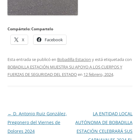
Compártelo: Compartelo
X
Facebook
Esta entrada se publicó en
Bobadilla Estacion
y está etiquetada con
BOBADILLA ESTACIÓN MUESTRA SU APOYO A LOS CUERPOS Y
FUERZAS DE SEGURIDAD DEL ESTADO
en
12 febrero, 2024
.
Navegación
←
D. Antonio Ruiz González,
LA ENTIDAD LOCAL
de
Pregonero del Viernes de
AUTÓNOMA DE BOBADILLA
entradas
Dolores 2024
ESTACIÓN CELEBRARÁ SUS
CARNAVALES 2024 EL