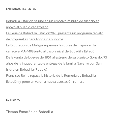
ENTRADAS RECIENTES
Bobadilla Estación se une en un emotivo minuto de silencio en
apoyo al pueblo venezolano
La Feria de Bobadilla Estación2026 presenta un programa repleto
de propuestas para todos los públicos
La Diputación de Málaga supervisa las obras de mejora en la
carretera MA-4403 junto al paso a nivel de Bobadilla Estación
De la yunta de bueyes de 1951 al estreno de su biznieto Gonzalo: 75
años de la inquebrantable entrega de la familia Navarro con San
Isidro en Bobadilla (Pueblo)
Francisco Reina repasa la historia de la Romería de Bobadilla
Estación y pone en valor la nueva asociación romera
EL TIEMPO
Tiempo Estación de Bobadilla