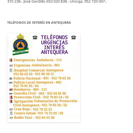
310 238.- José Gordillo 653 020 838.- Unicaja. 952 720 047.-
TELÉFONOS DE INTERÉS EN ANTEQUERA