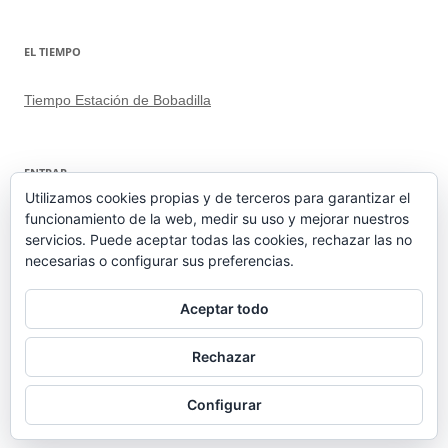
EL TIEMPO
Tiempo Estación de Bobadilla
ENTRAR
Utilizamos cookies propias y de terceros para garantizar el
funcionamiento de la web, medir su uso y mejorar nuestros
Acceder
servicios. Puede aceptar todas las cookies, rechazar las no
Feed de entradas
necesarias o configurar sus preferencias.
Feed de comentarios
WordPress.org
Aceptar todo
Rechazar
Configurar
Funciona gracias a WordPress