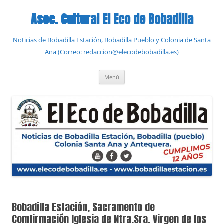
Saltar
al
Asoc. Cultural El Eco de Bobadilla
contenido
Noticias de Bobadilla Estación, Bobadilla Pueblo y Colonia de Santa
Ana (Correo: redaccion@elecodebobadilla.es)
Menú
Bobadilla Estación, Sacramento de
Comfirmación Iglesia de Ntra.Sra. Virgen de los