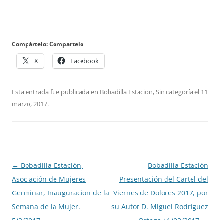
Compártelo: Compartelo
X
Facebook
Esta entrada fue publicada en
Bobadilla Estacion
,
Sin categoría
el
11
marzo, 2017
.
Navegación
←
Bobadilla Estación,
Bobadilla Estación
de
Asociación de Mujeres
Presentación del Cartel del
entradas
Germinar, Inauguracion de la
Viernes de Dolores 2017, por
Semana de la Mujer.
su Autor D. Miguel Rodríguez