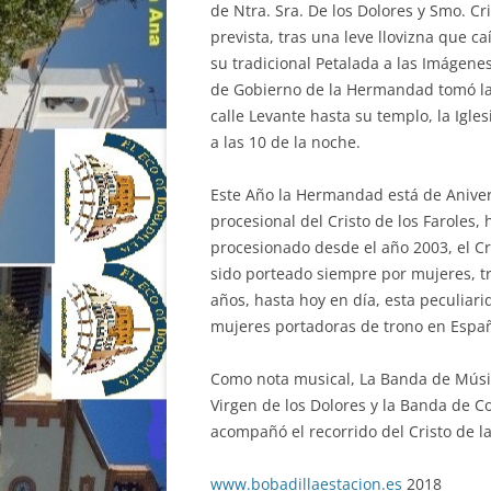
de Ntra. Sra. De los Dolores y Smo. Cri
prevista, tras una leve llovizna que c
su tradicional Petalada a las Imágenes
de Gobierno de la Hermandad tomó la d
calle Levante hasta su templo, la Igles
a las 10 de la noche.
Este Año la Hermandad está de Anivers
procesional del Cristo de los Faroles, 
procesionado desde el año 2003, el Cr
sido porteado siempre por mujeres, t
años, hasta hoy en día, esta peculiar
mujeres portadoras de trono en Espa
Como nota musical, La Banda de Músi
Virgen de los Dolores y la Banda de 
acompañó el recorrido del Cristo de l
www.bobadillaestacion.es
2018