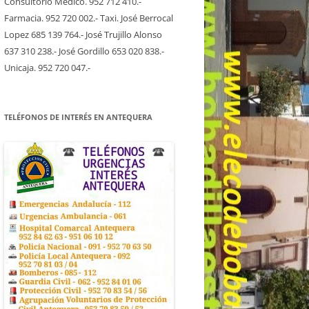
Consultorio Medico. 952 712 410.-
Farmacia. 952 720 002.- Taxi. José Berrocal
Lopez 685 139 764.- José Trujillo Alonso
637 310 238.- José Gordillo 653 020 838.-
Unicaja. 952 720 047.-
TELÉFONOS DE INTERÉS EN ANTEQUERA