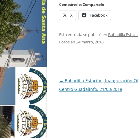
Compártelo: Compartelo
X
Facebook
Esta entrada se publicó en
Bobadilla Estaci
Fotos
en
24 marzo, 2018
.
Navegación
←
Bobadilla Estación, Inauguración Of
de
Centro Guadalinfo. 21/03/2018
entradas